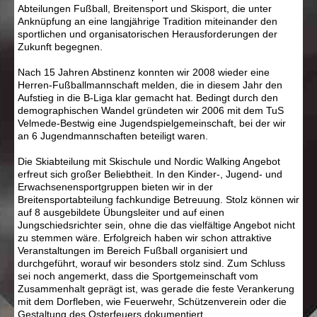
Abteilungen Fußball, Breitensport und Skisport, die unter
Anknüpfung an eine langjährige Tradition miteinander den
sportlichen und organisatorischen Herausforderungen der
Zukunft begegnen.
Nach 15 Jahren Abstinenz konnten wir 2008 wieder eine
Herren-Fußballmannschaft melden, die in diesem Jahr den
Aufstieg in die B-Liga klar gemacht hat. Bedingt durch den
demographischen Wandel gründeten wir 2006 mit dem TuS
Velmede-Bestwig eine Jugendspielgemeinschaft, bei der wir
an 6 Jugendmannschaften beteiligt waren.
Die Skiabteilung mit Skischule und Nordic Walking Angebot
erfreut sich großer Beliebtheit. In den Kinder-, Jugend- und
Erwachsenensportgruppen bieten wir in der
Breitensportabteilung fachkundige Betreuung. Stolz können wir
auf 8 ausgebildete Übungsleiter und auf einen
Jungschiedsrichter sein, ohne die das vielfältige Angebot nicht
zu stemmen wäre. Erfolgreich haben wir schon attraktive
Veranstaltungen im Bereich Fußball organisiert und
durchgeführt, worauf wir besonders stolz sind. Zum Schluss
sei noch angemerkt, dass die Sportgemeinschaft vom
Zusammenhalt geprägt ist, was gerade die feste Verankerung
mit dem Dorfleben, wie Feuerwehr, Schützenverein oder die
Gestaltung des Osterfeuers dokumentiert.