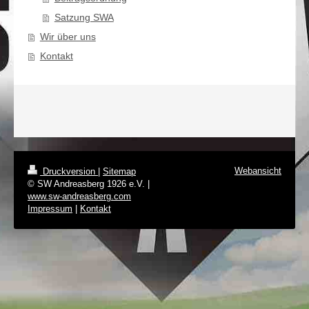
Satzung SWA
Wir über uns
Kontakt
Webansicht
Druckversion
|
Sitemap
© SW Andreasberg 1926 e.V. |
www.sw-andreasberg.com
Impressum
|
Kontakt